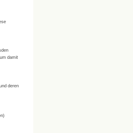
iese
esden
, um damit
 und deren
en)