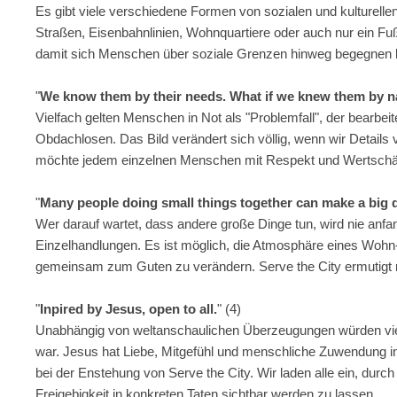
Es gibt viele verschiedene Formen von sozialen und kulturellen
Straßen, Eisenbahnlinien, Wohnquartiere oder auch nur ein Fu
damit sich Menschen über soziale Grenzen hinweg begegnen 
"
We know them by their needs. What if we knew them by 
Vielfach gelten Menschen in Not als "Problemfall", der bearbe
Obdachlosen. Das Bild verändert sich völlig, wenn wir Detail
möchte jedem einzelnen Menschen mit Respekt und Wertsch
"
Many people doing small things together can make a big d
Wer darauf wartet, dass andere große Dinge tun, wird nie a
Einzelhandlungen. Es ist möglich, die Atmosphäre eines Wohn
gemeinsam zum Guten zu verändern. Serve the City ermutigt no
"
Inpired by Jesus, open to all.
" (4)
Unabhängig von weltanschaulichen Überzeugungen würden vie
war. Jesus hat Liebe, Mitgefühl und menschliche Zuwendung i
bei der Enstehung von Serve the City. Wir laden alle ein, du
Freigebigkeit in konkreten Taten sichtbar werden zu lassen.