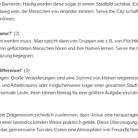
 Barrieren. Häufig werden diese sogar in einem Stadtbild sichtbar. E
ßweg sein, die Menschen von einander trennen. Serve the City schaff
können.
name?
" (2)
itet werden muss. Man spricht dann von Gruppen wie z.B. von Flüchtl
s von geflüchteten Menschen hören und ihre Namen lernen. Serve the 
ätzung begegnen.
ifference!
" (3)
nfangen. Große Veränderungen sind eine Summe von kleinen wegweis
- und Arbeitsraums oder möglicherweise sogar einer gesamten Stadt
rmale Leute, ihren kleinen Beitrag für eine größere Aufgabe einzubr
le Zeitgenossen sicherlich zustimmen, dass Jesus eine herausrag
n einer beeindruckenden Weise praktisch gelebt. Diese Überzeugung 
rch das gemeinsame Tun-des-Guten eine Atmosphäre von Freundlichkei