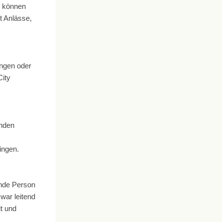
s können
t Anlässe,
ingen oder
City
enden
ingen.
ende Person
war leitend
t und